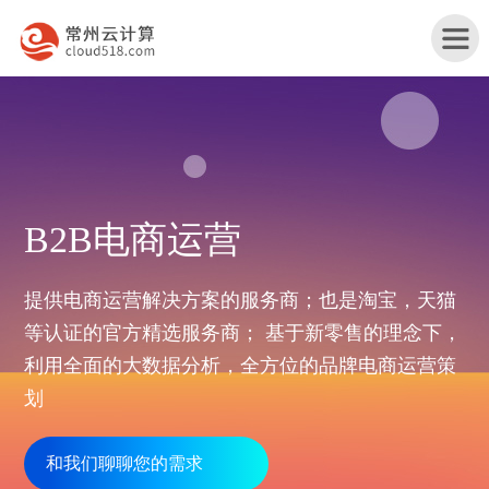
首
B2B电商运营
页
产
提供电商运营解决方案的服务商；也是淘宝，天猫
品
等认证的官方精选服务商； 基于新零售的理念下，
行
利用全面的大数据分析，全方位的品牌电商运营策
与
业
划
网
服
解
站
务
服
和我们聊聊您的需求
决
改