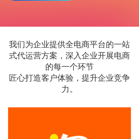
务
方
关
版
案
案
于
联
例
我
系
我们为企业提供全电商平台的一站
们
我
式代运营方案，深入企业开展电商
们
的每一个环节
匠心打造客户体验，提升企业竞争
力。