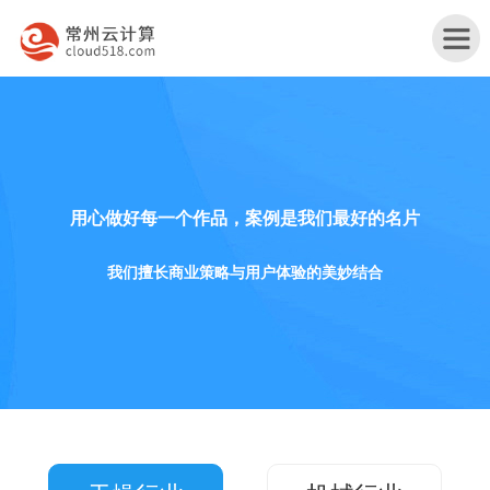
首
用心做好每一个作品，案例是我们最好的名片
页
产
品
行
我们擅长商业策略与用户体验的美妙结合
与
业
网
服
解
站
服
务
决
改
务
关
方
版
案
于
联
案
例
我
系