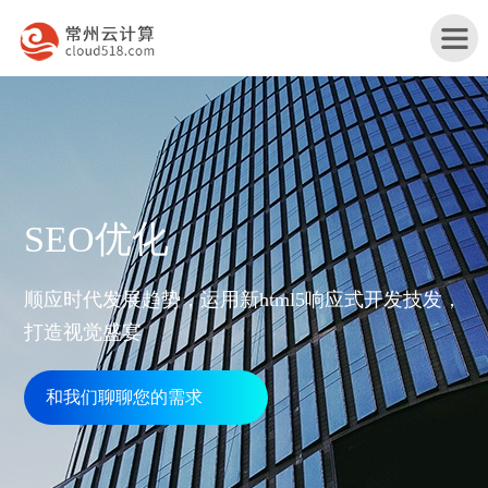
首
SEO优化
页
产
顺应时代发展趋势，运用新html5响应式开发技发，
品
打造视觉盛宴
行
与
业
和我们聊聊您的需求
网
服
解
站
务
服
决
改