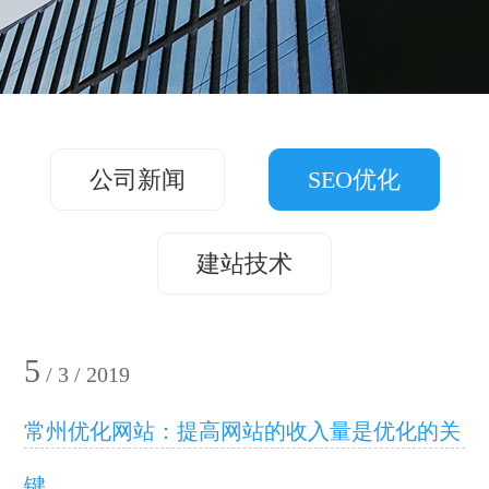
务
方
关
版
案
案
于
联
例
我
系
们
公司新闻
SEO优化
我
们
建站技术
5
/ 3 / 2019
常州优化网站：提高网站的收入量是优化的关
键