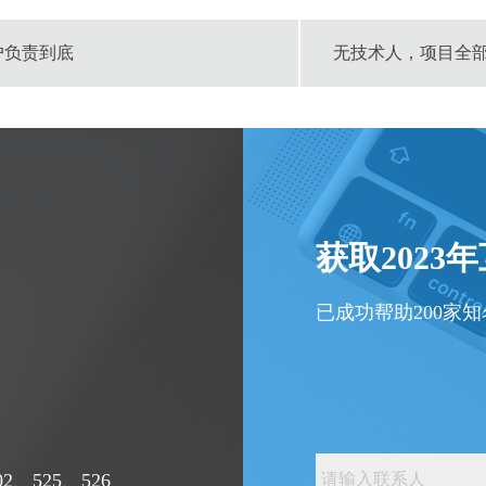
户负责到底
无技术人，项目全
获取2023
已成功帮助200家
、525、526