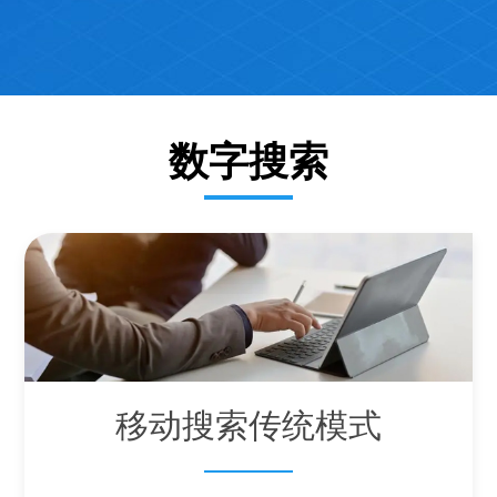
务
方
关
版
案
案
于
联
例
我
系
数字搜索
们
我
们
移动搜索传统模式