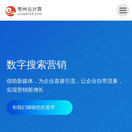
首
数字搜索营销
页
产
借助新媒体，为企业直接引流，让企业自带流量，
品
实现营销新增长
行
与
业
和我们聊聊您的需求
网
服
解
站
务
服
决
改