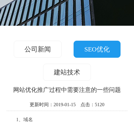
务
方
关
版
案
案
于
联
例
我
系
们
公司新闻
SEO优化
我
们
建站技术
网站优化推广过程中需要注意的一些问题
更新时间：2019-01-15 点击：5120
1、域名