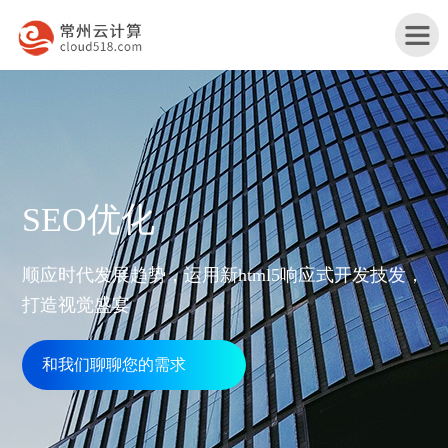
首
SEO优化
页
产
顺应时代发展趋势，运用新html5响应式开发技发，
品
打造视觉盛宴
行
与
业
和我们聊聊您的需求
网
服
解
站
务
服
决
改