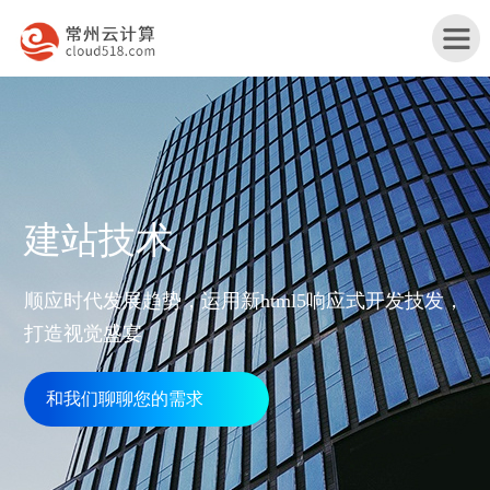
首
建站技术
页
产
顺应时代发展趋势，运用新html5响应式开发技发，
品
打造视觉盛宴
行
与
业
和我们聊聊您的需求
网
服
解
站
务
服
决
改