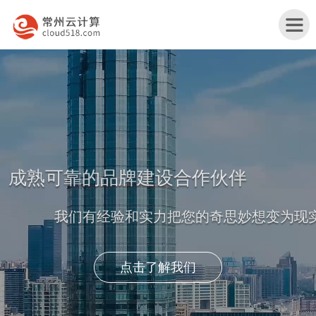
首
页
产
品
行
成熟可靠的品牌建设合作伙伴
与
业
网
我们有经验和实力把您的奇思妙想变为现实
服
解
站
服
务
决
改
务
关
点击了解我们
方
版
案
于
联
案
例
我
系