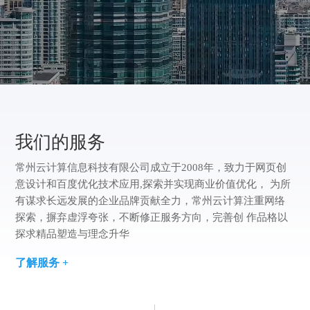
们
我
们
我们的服务
常州云计算信息科技有限公司成立于2008年，致力于网页创
意设计和百度优化技术应用,探索并实现商业价值优化， 为所
有谋求长远发展的企业品牌贡献全力，常州云计算注重网络
探索，摒弃虚浮夸张，不断修正服务方向，完善创 作品格以
探求精品塑造与理念升华
了解服务 +